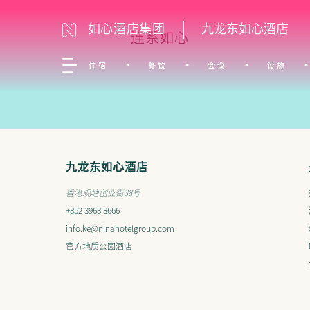
如心酒店集团
九龙东如心酒店
连系如心
住宿
餐饮
会议
设施
九龙东如心酒店
香港观塘创业街38号
+852 3968 8666
info.ke@ninahotelgroup.com
官方地质公园酒店