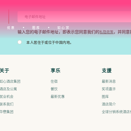
优惠
图库
如心赏
私隐政策
输入您的电子邮件地址，即表示您同意我们的
，并同意
本人居住于或位于中国内地。
关于
享乐
支援
如心酒店集团
住宿
最新消息
酒店及公寓
餐饮
奖项嘉许
就业机会
最新优惠
图库
联系我们
酒店简介
华懋集团
全球分销系统酒店