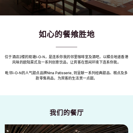
如心的餐飨胜地
位于酒店2楼的观塘I-O-N，是连系你我的邻里咖啡室及酒吧，以糅合地道香港
风味的欧陆菜式及一系列创意饮品，让宾客在悠闲环境下连系你我。
毗邻I-O-N的人气甜点品牌Nina Patisserie, 则呈献一系列经典甜品、糕点及多
款零售商品，为宾客的生活赏一点甜。
我们的餐厅