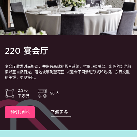
220 宴会厅
宴会厅散发时尚格调，并备有高端的影音系统、拱形LED萤幕、出色的灯光效
果以至自然日光，落地玻璃眺望花园, 以迎合不同活动形式和规模。东西交融
的美馔，更见特色。
2,370
96 人
平方呎
预订场地
了解更多