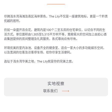
尽拥浅水湾海滩及南区海岸景色，The Lily不仅是一座建筑地标，更是一个矜贵
优越的居所。
仿如一朵盛开百合花，建筑内是100个二至五房的住宅单位，以切合不同的生
活方式。单位面积由1,305至5,315平方呎不等，寛敞偌大的空间加上由如心酒
店集团提供的房间整理及礼宾服务，各式尊尚应有尽有。
环境优美的室内泳池、设备齐全的健身室、适合一家大小的多功能娱乐空间，
以及宽阔的住客及访客停车场，给你尽享生活便利。
选址于浅水湾华美之地，The Lily就是你的完美之居。
实地视察
联系我们