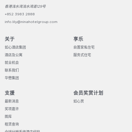
香港浅水湾浅水湾道129号
+852 3983 2888
info.lily@ninahotelgroup.com
关于
享乐
如心酒店集团
自置家俬住宅
酒店及公寓
服务式住宅
就业机会
联系我们
华懋集团
支援
会员奖赏计划
最新消息
如心赏
奖项嘉许
图库
租赁查询
全球分销系统酒店代码