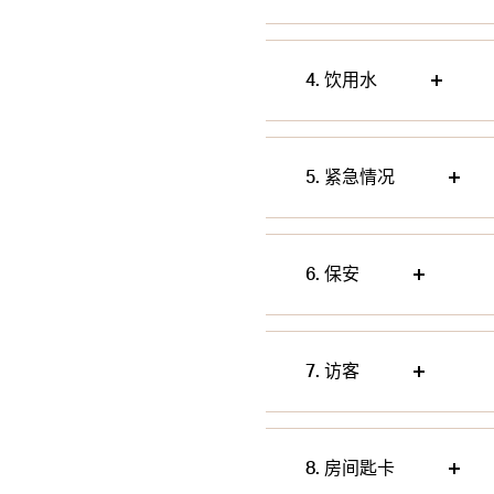
4. 饮用水
5. 紧急情况
6. 保安
7. 访客
8. 房间匙卡