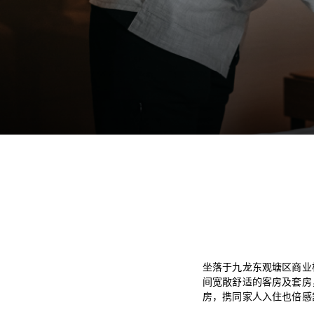
坐落于九龙东观塘区商业
间宽敞舒适的客房及套房
房，携同家人入住也倍感