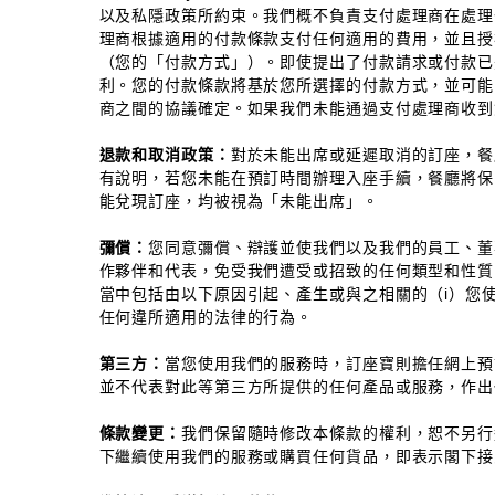
以及私隱政策所約束。我們概不負責支付處理商在處理
理商根據適用的付款條款支付任何適用的費用，並且授
（您的「付款方式」）。即使提出了付款請求或付款已
利。您的付款條款將基於您所選擇的付款方式，並可能
商之間的協議確定。如果我們未能通過支付處理商收到
退款和取消政策：
對於未能出席或延遲取消的訂座，餐
有說明，若您未能在預訂時間辦理入座手續，餐廳將保
能兌現訂座，均被視為「未能出席」。
彌償：
您同意彌償、辯護並使我們以及我們的員工、董
作夥伴和代表，免受我們遭受或招致的任何類型和性質
當中包括由以下原因引起、產生或與之相關的（i）您使用
任何違所適用的法律的行為。
第三方：
當您使用我們的服務時，訂座寶則擔任網上預
並不代表對此等第三方所提供的任何產品或服務，作出
條款變更：
我們保留隨時修改本條款的權利，恕不另行
下繼續使用我們的服務或購買任何貨品，即表示閣下接