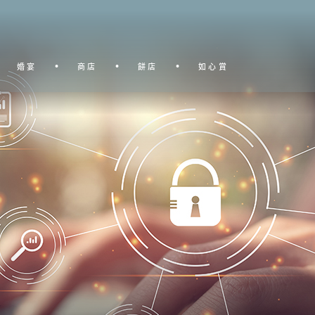
婚宴
商店
餅店
如心賞