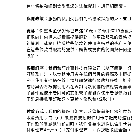
這些條款和細則會影響您的法律權利，請仔細閱讀。
私隱政策：
服務的使用受我們的私隱政策所約束，並且
資格：
你聲明並保證你已年滿18歲。如你未滿18歲
拒絕向任何個人或實體提供服務，並更改服務的資格標
的權利，或終止違反這些條款的使用者帳戶的權利。使
在這些條款或服務的提供、銷售或提供的範圍與任何適
撤銷。
餐廳訂座：
我們和訂座寶科技有限公司（以下簡稱「訂
訂服務」），以協助使用者在我們管理的餐廳及中環街市Di
座。使用者通過在線上預訂網站進行預約訂座後，訂座
成功與否將根據使用者在查詢時該餐廳的供應情況而確
子郵件或使用者同意的其他電子資訊向使用者提供預訂
子消息接收預訂確認、更新、修改和/或取消。
付款方式：
我們的餐廳可能會要求您提前提供您的付款
取消費用；或（iii）餐廳需要您的信用卡才能成功進
前付款的餐廳進行預訂時，我們會要求您提供信用卡資
付處理商Adyen（「支付處理商」）向您收取總金額