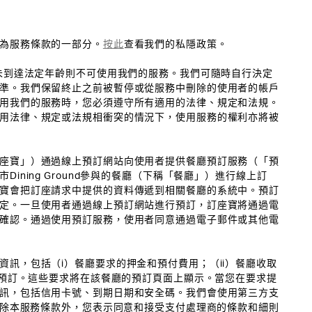
為服務條款的一部分。
按此
查看我們的私隱政策。
或未到達法定年齡則不可使用我們的服務。我們可隨時自行決定
準。我們保留終止之前被暫停或從服務中刪除的使用者的帳戶
用我們的服務時，您必須遵守所有適用的法律、規定和法規。
用法律、規定或法規相衝突的情況下，使用服務的權利亦將被
座寶」）通過線上預訂網站向使用者提供餐廳預訂服務（「預
ning Ground參與的餐廳（下稱「餐廳」）進行線上訂
寶會把訂座請求中提供的資料傳遞到相關餐廳的系統中。預訂
定。一旦使用者通過線上預訂網站進行預訂，訂座寶將通過電
確認。通過使用預訂服務，使用者同意通過電子郵件或其他電
資訊，包括（i）餐廳要求的押金和預付費用；（ii）餐廳收取
行預訂。這些要求將在該餐廳的預訂頁面上顯示。當您在要求提
訊，包括信用卡號、到期日期和安全碼。我們會使用第三方支
。除本服務條款外，您表示同意和接受支付處理商的條款和細則