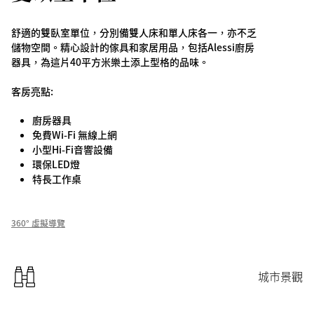
舒適的雙臥室單位，分別備雙人床和單人床各一，亦不乏
儲物空間。精心設計的傢具和家居用品，包括Alessi廚房
器具，為這片40平方米樂土添上型格的品味。
客房亮點:
廚房器具
免費Wi-Fi 無線上網
小型Hi-Fi音響設備
環保LED燈
特長工作桌
360° 虛擬導覽
城市景觀