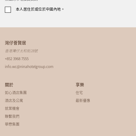
本人居住於或位於中國內地。
灣仔薈賢居
香港灣仔太和街28號
+852 3968 7555
info.wc@ninahotelgroup.com
關於
享樂
如心酒店集團
住宅
酒店及公寓
最新優惠
就業機會
聯繫我們​​​​​​​​
華懋集團