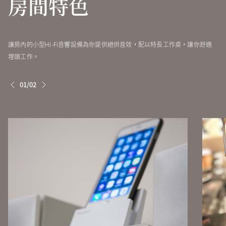
房間特色
雙臥室單位
40
一張雙人床/一張單人床
讓房內的小型Hi-Fi音響設備為你提供絕供音效，配以特長工作桌，讓你舒適
埋頭工作。
01/02