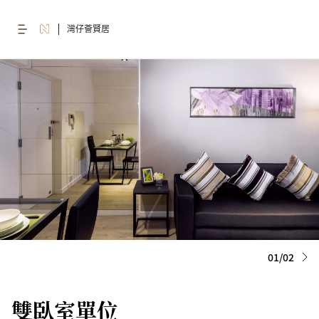
灣仔薈賢居
01/02
雙臥室單位