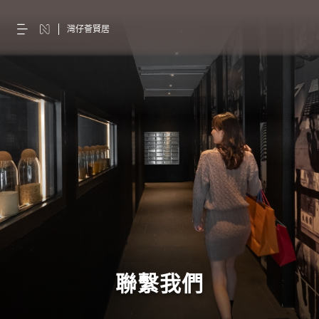
灣仔薈賢居
聯繫我們