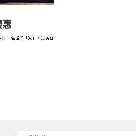
優惠
列」– 溫暖如「家」，讓賓客