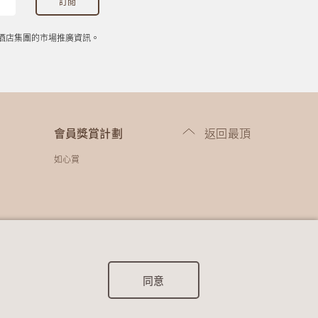
酒店集團的市場推廣資訊。
會員獎賞計劃
返回最頂
如心賞
代碼
同意
團
免責聲明
私隱政策