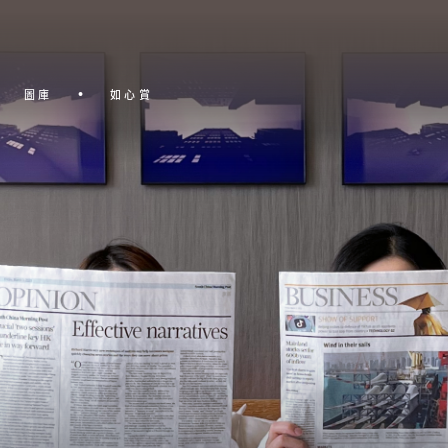
圖庫
如心賞