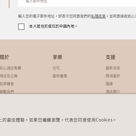
輸入您的電子郵件地址，即表示您同意我們的
私隱政策
，並同意接收如心
本人居住於或位於中國內地。
關於
享樂
支援
如心酒店集團
住宅
最新消息
酒店及公寓
最新優惠
獎項嘉許
就業機會
圖庫
聯繫我們​​​​​​​​
酒店簡介
華懋集團
全球分銷系統酒店
站上的最佳體驗。如果您繼續瀏覽，代表您同意使用Cookies。
© 2026 如心酒店集