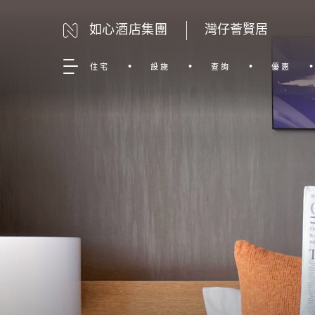
如心酒店集團
灣仔薈賢居
住宅
設施
查詢
優惠