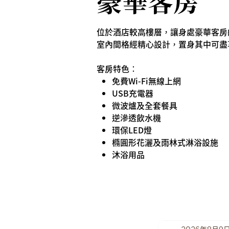
豪華客房
位於酒店較高樓層，讓身處豪華客房
室內間格經精心設計，置身其中可盡
客房特色：
免費Wi-Fi無線上網
USB充電器
微波爐及全套餐具
逆滲透飲水機
環保LED燈
橢圓形花灑及雨林式淋浴設施
沐浴用品