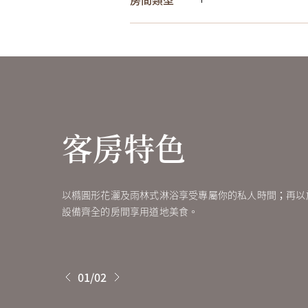
客房大小 (平
高層雙人房
23
客房特色
高層雙人房
23
以橢圓形花灑及雨林式淋浴享受專屬你的私人時間；再以
設備齊全的房間享用道地美食。
01/02