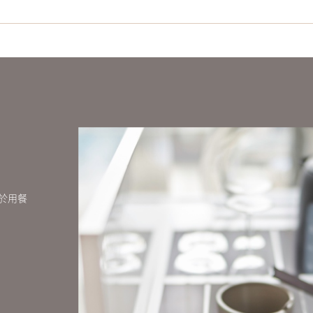
方米)
床型
一張雙人床
兩張單人床
於用餐