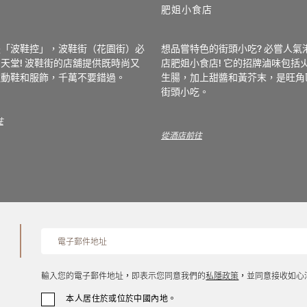
肥姐小食店
是「波鞋控」，波鞋街（花園街）必
想品嘗特色的街頭小吃? 必嘗人氣
天堂! 波鞋街的店舖提供既時尚又
店肥姐小食店! 它的招牌滷味包括
運動鞋和服飾，千萬不要錯過。
生腸，加上甜醬和黃芥末，是旺角
街頭小吃。
往
從酒店前往
輸入您的電子郵件地址，即表示您同意我們的
私隱政策
，並同意接收如心
本人居住於或位於中國內地。