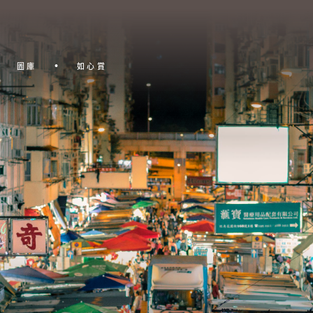
圖庫
如心賞