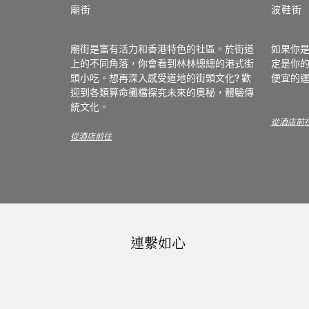
廟街
波鞋街
廟街是富有活力和香港特色的社區。於街道
如果你
上的不同角落，你會看到林林總總的港式街
定是你的
頭小吃。想再深入感受道地的街頭文化? 歡
便宜的
迎到各類算命攤檔探究未來的奧秘，體驗傳
統文化。
從酒店前
從酒店前往
連繫如心