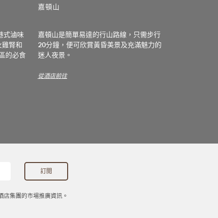
嘉頓山
金華冰廳
港式滷味
嘉頓山是簡單易達的行山路線，只需步行
到著名的茶
火雞腎和
20分鐘，便可欣賞黃昏美景及充滿魅力的
展開新的一天
區的必食
迷人夜景。
菠蘿油和蛋
茶，絕對是
從酒店前往
從酒店前往
酒店集團的市場推廣資訊。