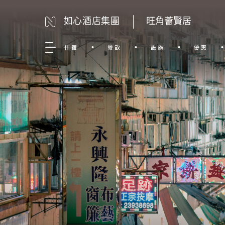
如心酒店集團
旺角薈賢居
住宿
餐飲
設施
優惠