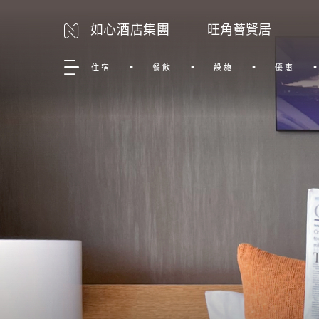
如心酒店集團
旺角薈賢居
住宿
餐飲
設施
優惠