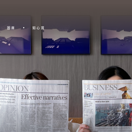
圖庫
如心賞