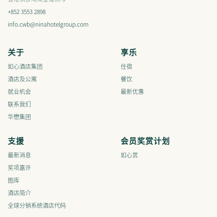
+852 3553 2898
info.cwb@ninahotelgroup.com
关于
享乐
如心酒店集团
住宿
酒店及公寓
餐饮
就业机会
最新优惠
联系我们
华懋集团
支援
会员奖赏计划
最新消息
如心赏
奖项嘉许
图库
酒店简介
全球分销系统酒店代码