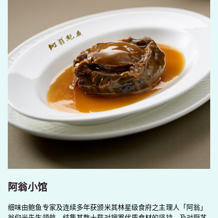
阿翁小馆
细味由鲍鱼专家及连续多年获颁米其林星级食府之主理人「阿翁」