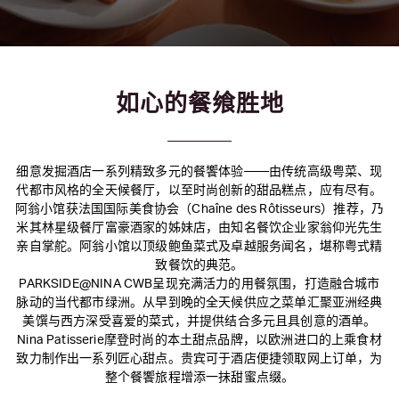
如心的餐飨胜地
细意发掘酒店一系列精致多元的餐饗体验——由传统高级粤菜、现
代都市风格的全天候餐厅，以至时尚创新的甜品糕点，应有尽有。
阿翁小馆获法国国际美食协会（Chaîne des Rôtisseurs）推荐，乃
米其林星级餐厅富豪酒家的姊妹店，由知名餐饮企业家翁仰光先生
亲自掌舵。阿翁小馆以顶级鲍鱼菜式及卓越服务闻名，堪称粤式精
致餐饮的典范。
PARKSIDE@NINA CWB呈现充满活力的用餐氛围，打造融合城市
脉动的当代都市绿洲。从早到晚的全天候供应之菜单汇聚亚洲经典
美馔与西方深受喜爱的菜式，并提供结合多元且具创意的酒单。
Nina Patisserie摩登时尚的本土甜点品牌，以欧洲进口的上乘食材
致力制作出一系列匠心甜点。贵宾可于酒店便捷领取网上订单，为
整个餐饗旅程增添一抹甜蜜点缀。