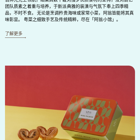
翁仰光先生领航，结集其数十载对搜罗优质食材的坚持，及对厨艺
团队质素之着重与培养，于新派典雅的装潢与气氛下奉上四季精
品，不时不食。 无论是烹调矜贵海味或家常小菜，阿翁皆能将其真
味彰显。 粤菜之细致手艺及传统精粹，尽在「阿翁小馆」。
了解更多