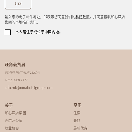
输入您的电子邮件地址，即表示您同意我们的
私隐政策
，并同意接收如心酒店
集团的市场推广资讯。
本人居住于或位于中国内地。
旺角荟贤居
香港旺角广东道1131号
+852 3968 7777
info.mk@ninahotelgroup.com
关于
享乐
如心酒店集团
住宿
酒店及公寓
餐饮
就业机会
最新优惠