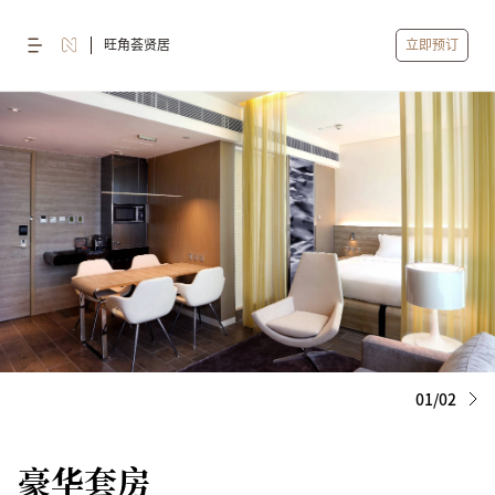
旺角荟贤居
立即预订
01/02
豪华套房