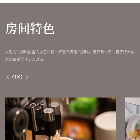
客房大小 (平方米)
床型
房间特色
双人房
47
两张双人床
以房内的咖啡设备为自己冲调一杯香气满溢的咖啡，展开新一天；再于特大的
双人房
47
一张双人床
浴池享受最佳私人时间。
01/02