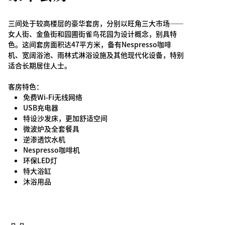
三间处于较高楼层的豪华套房，分别以旺角三大市场——
女人街、金鱼街和园圃街雀鸟花园为设计概念，别具特
色。这间套房面积达47平方米，备有Nespresso咖啡
机、宽阔浴池、雨林式淋浴设施及其他现代化设备，特别
适合长期居住人士。
客房特色：
免费Wi-Fi无线网络
USB充电器
特设沙发床，更加舒适空间
微波炉及全套餐具
逆渗透饮水机
Nespresso咖啡机
环保LED灯
特大浴缸
沐浴用品