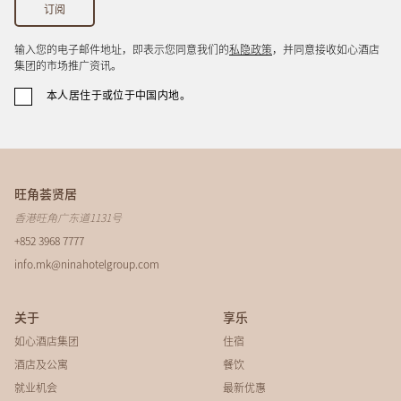
输入您的电子邮件地址，即表示您同意我们的
私隐政策
，并同意接收如心酒店
集团的市场推广资讯。
本人居住于或位于中国内地。
旺角荟贤居
香港旺角广东道1131号
+852 3968 7777
info.mk@ninahotelgroup.com
关于
享乐
如心酒店集团
住宿
酒店及公寓
餐饮
就业机会
最新优惠