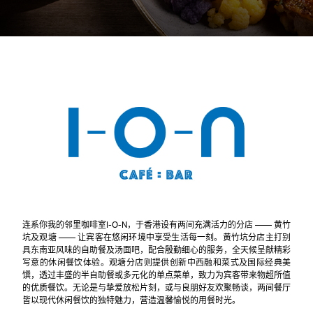
连系你我的邻里咖啡室I-O-N，于香港设有两间充满活力的分店 —— 黄竹
坑及观塘 —— 让宾客在悠闲环境中享受生活每一刻。黄竹坑分店主打别
具东南亚风味的自助餐及汤面吧，配合殷勤细心的服务，全天候呈献精彩
写意的休闲餐饮体验。观塘分店则提供创新中西融和菜式及国际经典美
馔，透过丰盛的半自助餐或多元化的单点菜单，致力为宾客带来物超所值
的优质餐饮。无论是与挚爱放松片刻，或与良朋好友欢聚畅谈，两间餐厅
皆以现代休闲餐饮的独特魅力，营造温馨愉悦的用餐时光。