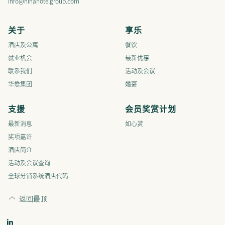
info@ninahotelgroup.com
关于
享乐
酒店及公寓
餐饮
就业机会
最新优惠
联系我们
活动及会议
华懋集团
婚宴
支援
会员奖赏计划
最新消息
如心赏
奖项嘉许
酒店简介
活动及会议查询
全球分销系统酒店代码
返回最顶