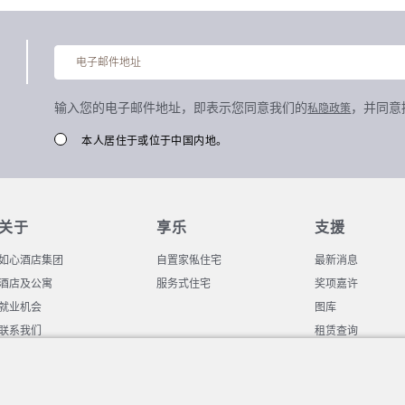
输入您的电子邮件地址，即表示您同意我们的
，并同意
私隐政策
本人居住于或位于中国内地。
关于
享乐
支援
如心酒店集团
自置家俬住宅
最新消息
酒店及公寓
服务式住宅
奖项嘉许
就业机会
图库
联系我们
租赁查询
华懋集团
全球分销系统酒店