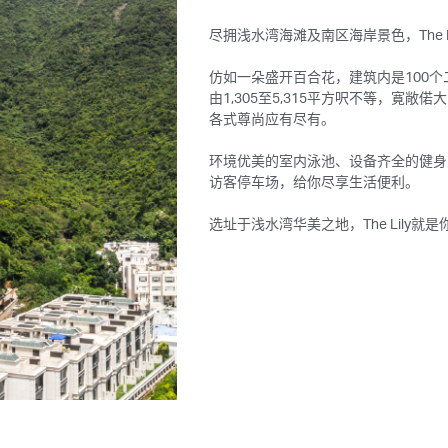
尽拥浅水湾海滩及南区海岸景色，The
仿如一朵盛开百合花，建筑内是100
由1,305至5,315平方呎不等，寛
各式尊尚应有尽有。
环境优美的室内泳池、设备齐全的健身
访客停车场，给你尽享生活便利。
选址于浅水湾华美之地，The Lily就