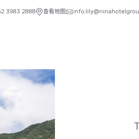
52 3983 2888
查看地图
info.lily@ninahotelgro