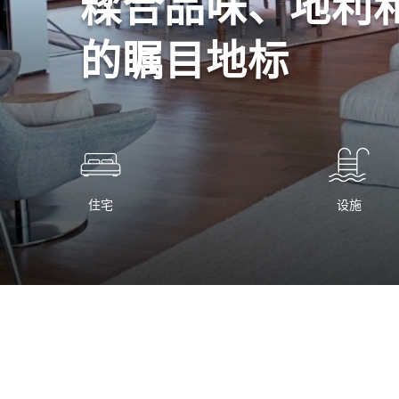
糅合品味、地利
的瞩目地标
住宅
设施