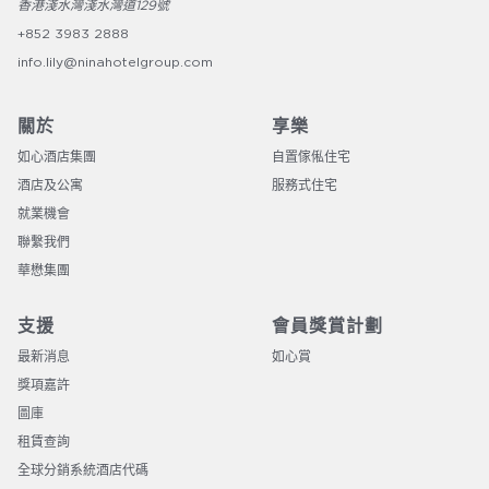
香港淺水灣淺水灣道129號
+852 3983 2888
info.lily@ninahotelgroup.com
關於
享樂
如心酒店集團
自置傢俬住宅
酒店及公寓
服務式住宅
就業機會
聯繫我們​​​​​​​​
華懋集團
支援
會員獎賞計劃
最新消息
如心賞
獎項嘉許
圖庫
租賃查詢
全球分銷系統酒店代碼