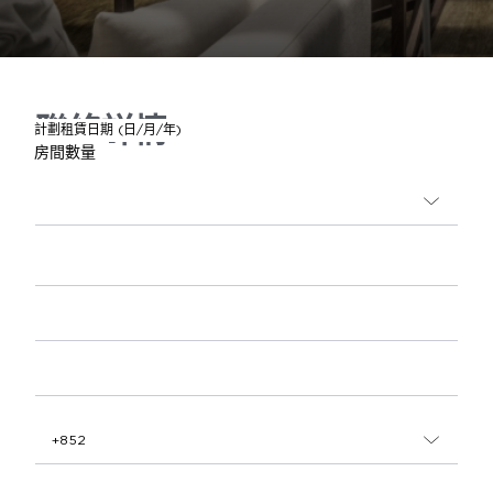
聯絡詳情
國家代碼
計劃租賃日期 (日/月/年)
稱呼*
名字*
姓氏*
電郵地址*
電話號碼
預算*
房間數量
+852