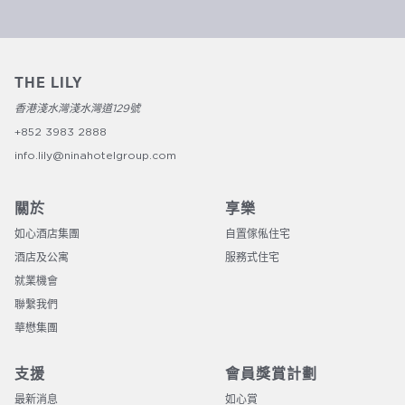
THE LILY
香港淺水灣淺水灣道129號
+852 3983 2888
info.lily@ninahotelgroup.com
關於
享樂
如心酒店集團
自置傢俬住宅
酒店及公寓
服務式住宅
就業機會
聯繫我們​​​​​​​​
華懋集團
支援
會員獎賞計劃
最新消息
如心賞