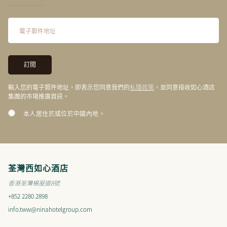
私隱政策
輸入您的電子郵件地址，即表示您同意我們的
，並同意接收如心酒店
集團的市場推廣資訊。
本人居住於或位於中國內地。
荃灣西如心酒店
香港荃灣楊屋道8號
+852 2280 2898
info.tww@ninahotelgroup.com