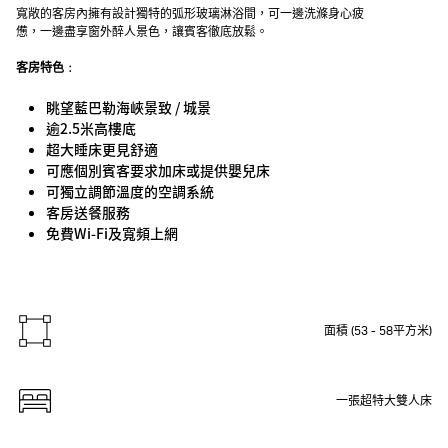
寬敞的客房內擁有設計獨特的弧形玻璃淋浴間，可一邊洗滌身心疲
憊，一邊盡享窗外醉人景色，讓賓客徹底放鬆。
客房特色﹕
眺望藍巴勒海峽景致 / 城景
逾2.5米高樓底
超大睡床更見舒適
可應個別賓客要求加床或提供嬰兒床
可獨立調節溫度的空調系統
客房送餐服務
免費Wi-Fi及寬頻上網
面積 (53 - 58平方米)
一張超特大雙人床