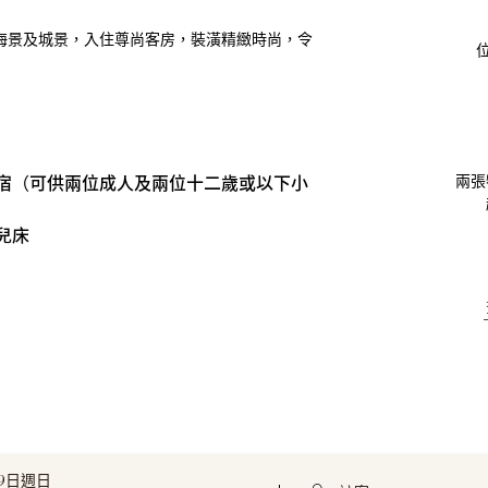
海景及城景，入住尊尚客房，裝潢精緻時尚，令
宿（可供兩位成人及兩位十二歲或以下小
兩張
兒床
月9日週日