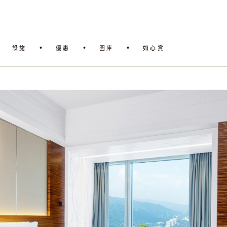
設施
優惠
圖庫
如心賞