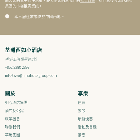
私隱政策
輸入您的電子郵件地址，即表示您同意我們的
，並同意接收如心酒店
集團的市場推廣資訊。
本人居住於或位於中國內地。
荃灣西如心酒店
香港荃灣楊屋道8號
+852 2280 2898
info.tww@ninahotelgroup.com
關於
享樂
如心酒店集團
住宿
酒店及公寓
餐飲
就業機會
最新優惠
聯繫我們
活動及會議
華懋集團
婚宴