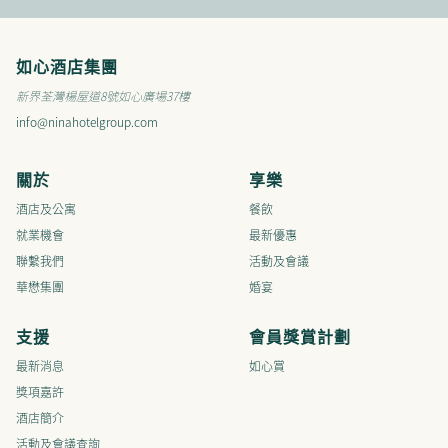
如心酒店集團
新界荃灣楊屋道8號如心廣場37樓
info@ninahotelgroup.com
關於
享樂
酒店及公寓
餐飲
就業機會
最新優惠
聯繫我們
活動及會議
華懋集團
婚宴
支援
會員獎賞計劃
最新消息
如心賞
獎項嘉許
酒店簡介
活動及會議查詢