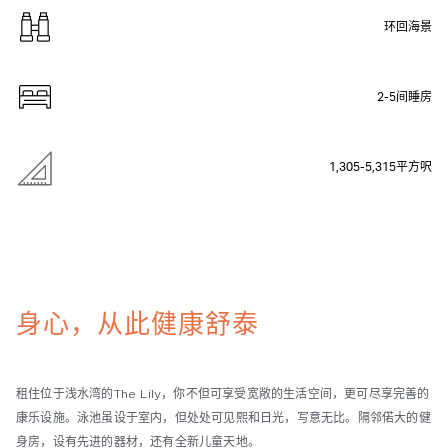
环回海景
2-5间睡房
1,305-5,315平方呎
身心，从此健康舒泰
租住位于浅水湾的The Lily，你不但可享受宽敞的生活空间，更可尽享完善的
康乐设施。泳池虽设于室内，但处处可见熙和日光，写意无比。隔邻偌大的健
身房，设有先进的器材，还有全新儿童天地。