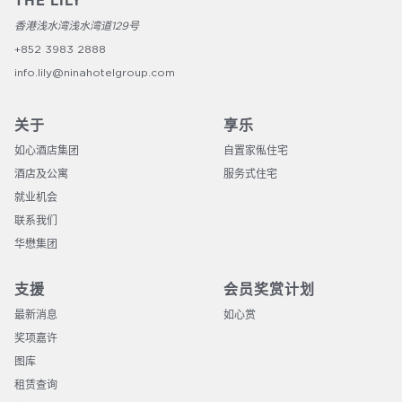
THE LILY
香港浅水湾浅水湾道129号
+852 3983 2888
info.lily@ninahotelgroup.com
关于
享乐
如心酒店集团
自置家俬住宅
酒店及公寓
服务式住宅
就业机会
联系我们
华懋集团
支援
会员奖赏计划
最新消息
如心赏
奖项嘉许
图库
租赁查询