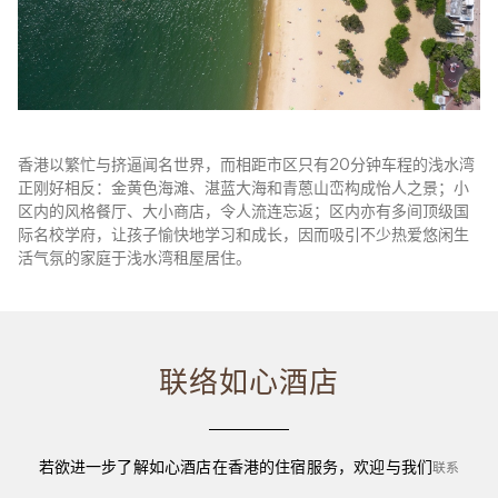
香港以繁忙与挤逼闻名世界，而相距市区只有20分钟车程的浅水湾
正刚好相反：金黄色海滩、湛蓝大海和青蒽山峦构成怡人之景；小
区内的风格餐厅、大小商店，令人流连忘返；区内亦有多间顶级国
际名校学府，让孩子愉快地学习和成长，因而吸引不少热爱悠闲生
活气氛的家庭于浅水湾租屋居住。
联络如心酒店
若欲进一步了解如心酒店在香港的住宿服务，欢迎与我们
联系