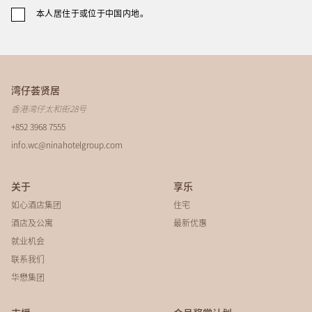
本人居住于或位于中国内地。
湾仔荟贤居
香港湾仔太和街28号
+852 3968 7555
info.wc@ninahotelgroup.com
关于
享乐
如心酒店集团
住宅
酒店及公寓
最新优惠
就业机会
联系我们
华懋集团