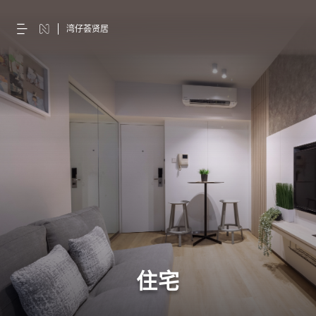
湾仔荟贤居
住宅