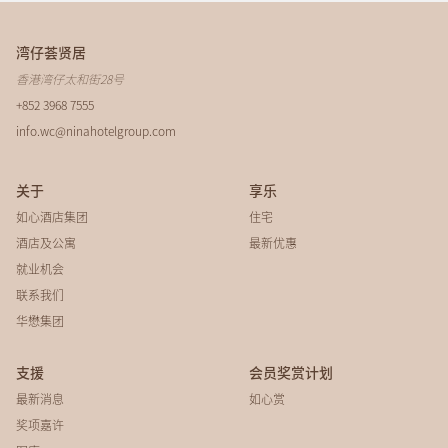
湾仔荟贤居
香港湾仔太和街28号
+852 3968 7555
info.wc@ninahotelgroup.com
关于
享乐
如心酒店集团
住宅
酒店及公寓
最新优惠
就业机会
联系我们
华懋集团
支援
会员奖赏计划
最新消息
如心赏
奖项嘉许