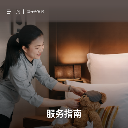
湾仔荟贤居
服务指南