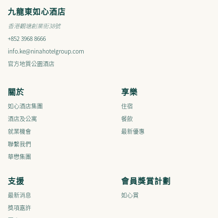
九龍東如心酒店
香港觀塘創業街38號
+852 3968 8666
info.ke@ninahotelgroup.com
官方地質公園酒店
關於
享樂
如心酒店集團
住宿
酒店及公寓
餐飲
就業機會
最新優惠
聯繫我們​​​​​​​​
華懋集團
支援
會員獎賞計劃
最新消息
如心賞
獎項嘉許