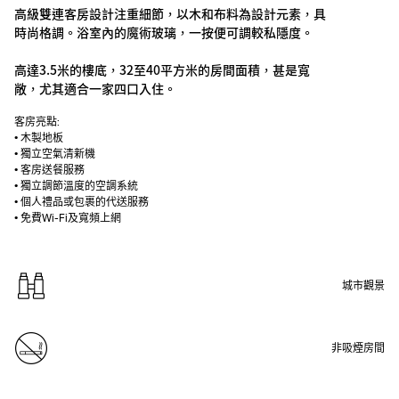
高級雙連客房設計注重細節，以木和布料為設計元素，具
時尚格調。浴室內的魔術玻璃，一按便可調較私隱度。
高達3.5米的樓底，32至40平方米的房間面積，甚是寬
敞，尤其適合一家四口入住。
客房亮點:
• 木製地板
• 獨立空氣清新機
• 客房送餐服務
• 獨立調節溫度的空調系統
• 個人禮品或包裹的代送服務
• 免費Wi-Fi及寬頻上網
城市觀景
非吸煙房間