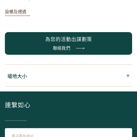
設備及禮遇
為您的活動出謀劃策
聯絡我們
場地大小
場地
面積
天花高度
連繫如心
會議廳 I
60(m²) / 650(ft²)
2.74(m) / 9(ft)