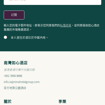
會議廳 II
80(m²) / 860(ft²)
80(m²) / 860(ft²)
會議廳 III
80(m²) / 860(ft²)
2.74(m) / 9(ft)
私隱政策
輸入您的電子郵件地址，即表示您同意我們的
，並同意接收如心酒店
集團的市場推廣資訊。
本人居住於或位於中國內地。
會議廳 I - II
140(m²) / 1510(ft²)
2.74(m) / 9(ft)
會議廳 II - III
160(m²) / 1720(ft²)
2.74(m) / 9(ft)
南灣如心酒店
香港香港仔黃竹坑道55號
會議廳 I - II- III
220(m²) / 2370(ft²)
2.74(m) / 9(ft)
+852 3968 8888
info.is@ninahotelgroup.com
官方地質公園酒店
關於
享樂