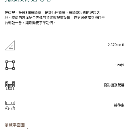
在這裡，特設3間會議廳，是舉行座談會、會議或培訓的理想之
地。時尚的裝潢配合先進的音響與視覺設備，你更可選擇到池畔平
台鬆弛一番，讓活動更事半功倍。
2,370 sq ft
120位
投影機及螢幕
接待處
瀏覽平面圖